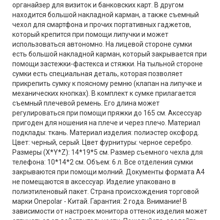
органайзер для визиток и банковских карт. В другом
находится большой накладной карман, а также съемный
чехол для смартфона и прочих портативных гаджетов,
который крепится при помощи липучки и может
использоваться автономно. На лицевой стороне сумки
есть большой накладной карман, который закрывается при
помощи застежки-фастекса и стяжки. На тыльной стороне
сумки есть специальная деталь, которая позволяет
прикрепить сумку к поясному ремню (клапан на липучке и
механических кнопках). В комплект к сумке прилагается
съемный плечевой ремень. Его длина может
регулироваться при помощи пряжки до 165 см. Аксессуар
пригоден для ношения на плече и через плечо. Материал
подклады: ткань. Материал изделия: полиэстер оксфорд.
Цвет: черный, серый. Цвет фурнитуры: черное серебро.
Размеры (X*Y*Z): 14*19*5 см. Размер съемного чехла для
телефона: 10*14*2 см. Объем: 6 л. Все отделения сумки
закрываются при помощи молний. Документы формата А4
не помещаются в аксессуар. Изделие упаковано в
полиэтиленовый пакет. Страна происхождения торговой
марки Onepolar - Китай. Гарантия: 2 года. Внимание! В
зависимости от настроек монитора оттенок изделия может