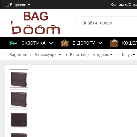
Контакты/О м
Bagboom
ЭКЗОТИКА
В ДОРОГУ
КОШЕ
Bagboom
Аксессуары
Визитницы, холдеры
Karya