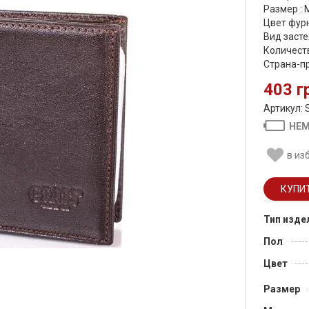
Размер :
Цвет фурн
Вид засте
Количеств
Страна-п
403 г
Артикул: 
НЕМ
в из
Тип изде
Пол
Цвет
Размер