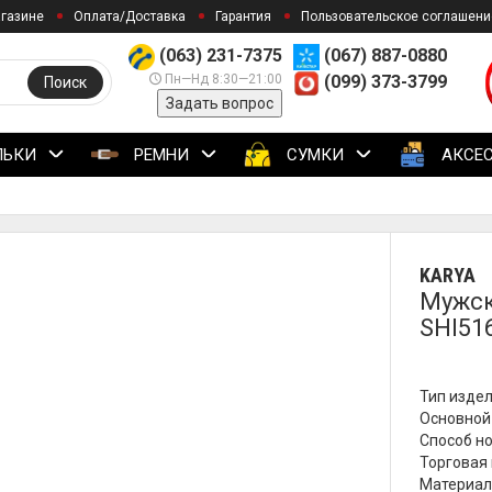
агазине
Оплата/Доставка
Гарантия
Пользовательское соглашени
(063) 231-7375
(067) 887-0880
Пн—Нд 8:30—21:00
(099) 373-3799
Поиск
Задать вопрос
ЛЬКИ
РЕМНИ
СУМКИ
АКСЕ
KARYA
Мужск
SHI51
Тип издел
Основной
Способ но
Торговая 
Материал