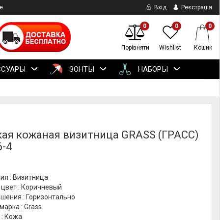
е
Вхід
Реєстрація
0
0
0
Порівняти
Wishlist
Кошик
ССУАРЫ
ЗОНТЫ
НАБОРЫ
ая кожаная визитница GRASS (ГРАСС)
6-4
ия : Визитница
 цвет : Коричневый
шения : Горизонтально
марка : Grass
 : Кожа