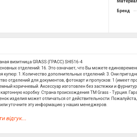
Материа
Бренд
ная визитница GRASS (ГРАСС) SHI516-4
сновных отделений: 16. Это означает, что Вы можете единовременн
я купюр: 1. Количество дополнительных отделений: 3. Они пригодн
ество отделений для документов, фотокарт и пропусков: 1 (имеет п
темный коричневый. Аксессуар изготовлен без застежки и фурнитур
картонную коробку. Страна происхождения TM Grass - Турция. Гара
енок изделия может отличаться от действительности. Пожалуйста,
или уточните эту информацию у наших менеджеров.
и відгук...