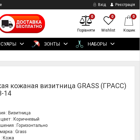
е
Вхід
Реєстрація
0
0
0
Порівняти
Wishlist
Кошик
ССУАРЫ
ЗОНТЫ
НАБОРЫ
ая кожаная визитница GRASS (ГРАСС)
3-14
ия : Визитница
 цвет : Коричневый
шения : Горизонтально
марка : Grass
 : Кожа