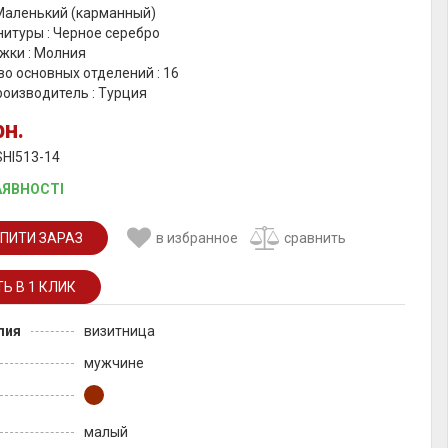
 Маленький (карманный)
итуры : Черное серебро
жки : Молния
о основных отделений : 16
роизводитель : Турция
рн.
SHI513-14
АЯВНОСТІ
ПИТИ ЗАРАЗ
в избранное
сравнить
лия
визитница
мужчине
малый