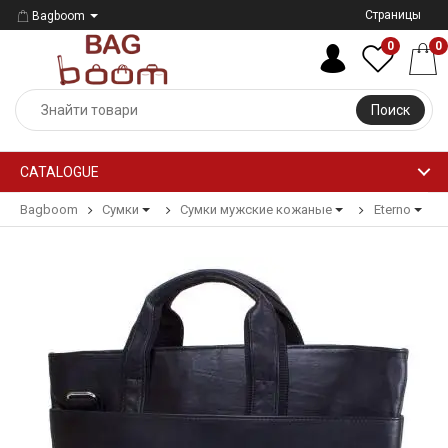
Страницы
Bagboom
0
0
Поиск
CATALOGUE
Bagboom
Сумки
Сумки мужские кожаные
Eterno