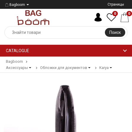
Страницы
Bagboom
0
0
Поиск
CATALOGUE
Bagboom
Аксессуары
Обложки для документов
Karya