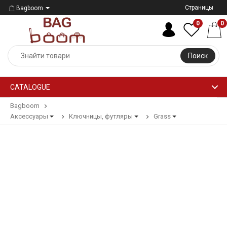
Страницы
Bagboom
0
0
Поиск
CATALOGUE
Bagboom
Аксессуары
Ключницы, футляры
Grass