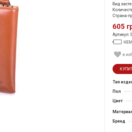
Вид засте
Количеств
Страна-п
605 г
Артикул: 
НЕМ
в из
Тип изде
Пол
Цвет
Материа
Бренд