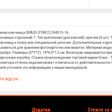
аная ключница GRASS (ГРАСС) SHI515-16
сновных отделений: 1. Тип крепления (для ключей): крючки (6 шт).
лючницу к поясу или специальной цепочке. Дополнительные отделе
зоваться для хранения фотокарточек или визиток. Материал изде
еребро. Размеры (X*Y*Z): 14*6,5*1,5 см. Аксессуар закрывается п
картонную коробку. Страна происхождения торговой марки Grass - Т
монитора оттенок изделия может отличаться от действительности.
или уточните эту информацию у наших менеджеров.
и відгук...
Додатки
Стежте за 