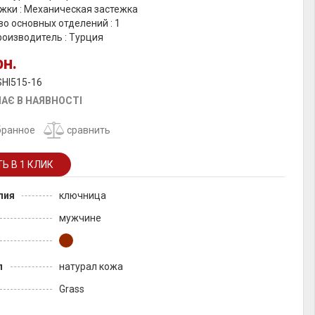
жки : Механическая застежка
о основных отделений : 1
роизводитель : Турция
рн.
SHI515-16
АЄ В НАЯВНОСТІ
бранное
сравнить
лия
ключница
мужчине
л
натурал кожа
Grass