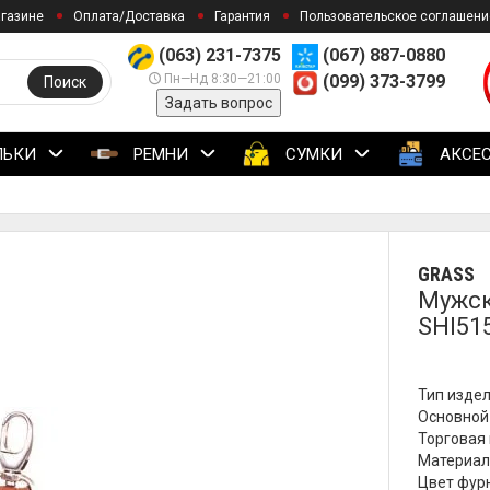
агазине
Оплата/Доставка
Гарантия
Пользовательское соглашени
(063) 231-7375
(067) 887-0880
Пн—Нд 8:30—21:00
(099) 373-3799
Поиск
Задать вопрос
ЛЬКИ
РЕМНИ
СУМКИ
АКСЕ
GRASS
Мужск
SHI51
Тип издел
Основной
Торговая 
Материал
Цвет фурн