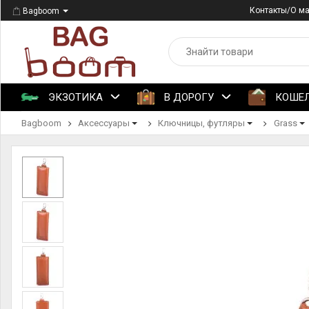
Контакты/О м
Bagboom
ЭКЗОТИКА
В ДОРОГУ
КОШЕ
Bagboom
Аксессуары
Ключницы, футляры
Grass