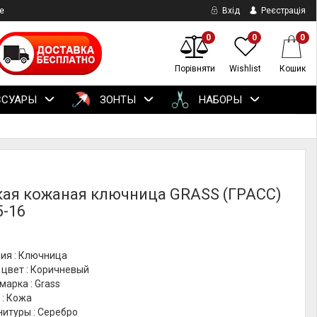
е
Вхід
Реєстрація
0
0
0
Порівняти
Wishlist
Кошик
ССУАРЫ
ЗОНТЫ
НАБОРЫ
ая кожаная ключница GRASS (ГРАСС)
5-16
ия : Ключница
 цвет : Коричневый
марка : Grass
 : Кожа
итуры : Серебро