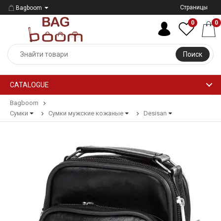
Страницы
Bagboom
0
0
Поиск
CATALOGUE
Bagboom
Сумки
Сумки мужские кожаные
Desisan