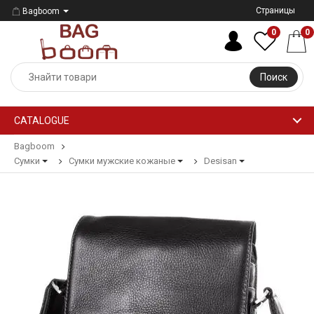
Страницы
Bagboom
0
0
Поиск
CATALOGUE
Bagboom
Сумки
Сумки мужские кожаные
Desisan