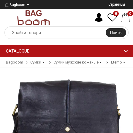
Страницы
Bagboom
0
0
Поиск
CATALOGUE
Bagboom
Сумки
Сумки мужские кожаные
Eterno