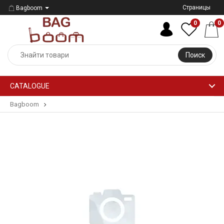
Страницы
Bagboom
0
0
Поиск
CATALOGUE
Bagboom