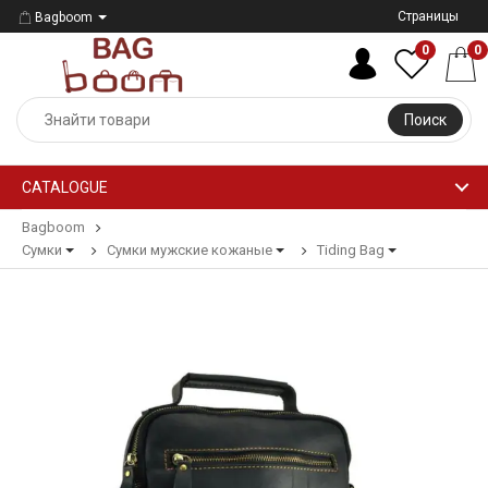
Страницы
Bagboom
0
0
Поиск
CATALOGUE
Bagboom
Сумки
Сумки мужские кожаные
Tiding Bag