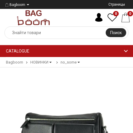
Страницы
Bagboom
0
0
Поиск
CATALOGUE
Bagboom
НОВИНКИ
no_some