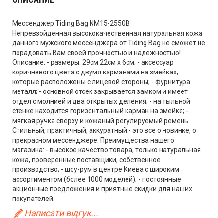
Мессенджер Tiding Bag NM15-2550B
Непревзойденная высококачественная натуральная кожа
данного мужского мессенджера от Tiding Bag не сможет не
порадовать Вам своей прочностью и надежностью!
Описание: - размеры: 29см 22см х 6см; - аксессуар
коричневого цвета с двумя карманами на змейках,
которые расположены с лицевой стороны; - фурнитура
металл; - основной отсек закрывается замком и имеет
отдел с молнией и два открытых деления; - на тыльной
стенке находится горизонтальный карман на змейке; -
мягкая ручка сверху и кожаный регулируемый ремень.
Стильный, практичный, аккуратный - это все о новинке, о
прекрасном мессенджере. Преимущества нашего
магазина: - высокое качество товара, только натуральная
кожа, проверенные поставщики, собственное
производство; - шоу-рум в центре Киева с широким
ассортиментом (более 1000 моделей); - постоянные
акционные предложения и приятные скидки для наших
покупателей.
Написати відгук...