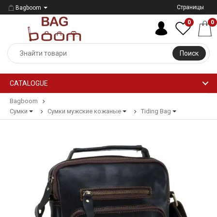
Страницы
Bagboom
0
0
Поиск
CATALOGUE
Bagboom
Сумки
Сумки мужские кожаные
Tiding Bag