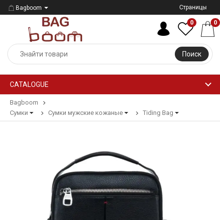
Страницы
Bagboom
0
0
Поиск
CATALOGUE
Bagboom
Сумки
Сумки мужские кожаные
Tiding Bag