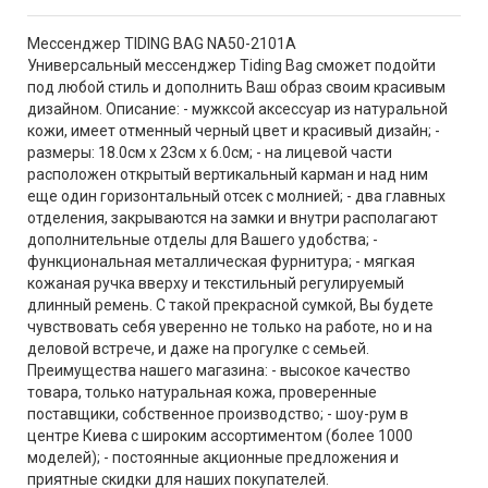
Мессенджер TIDING BAG NA50-2101A
Универсальный мессенджер Tiding Bag сможет подойти
под любой стиль и дополнить Ваш образ своим красивым
дизайном. Описание: - мужксой аксессуар из натуральной
кожи, имеет отменный черный цвет и красивый дизайн; -
размеры: 18.0см х 23см х 6.0см; - на лицевой части
расположен открытый вертикальный карман и над ним
еще один горизонтальный отсек с молнией; - два главных
отделения, закрываются на замки и внутри располагают
дополнительные отделы для Вашего удобства; -
функциональная металлическая фурнитура; - мягкая
кожаная ручка вверху и текстильный регулируемый
длинный ремень. С такой прекрасной сумкой, Вы будете
чувствовать себя уверенно не только на работе, но и на
деловой встрече, и даже на прогулке с семьей.
Преимущества нашего магазина: - высокое качество
товара, только натуральная кожа, проверенные
поставщики, собственное производство; - шоу-рум в
центре Киева с широким ассортиментом (более 1000
моделей); - постоянные акционные предложения и
приятные скидки для наших покупателей.