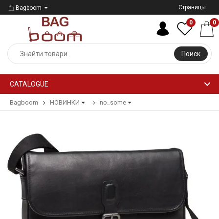
Страницы
Bagboom
0
0
Поиск
CATALOGUE
Bagboom
НОВИНКИ
no_some