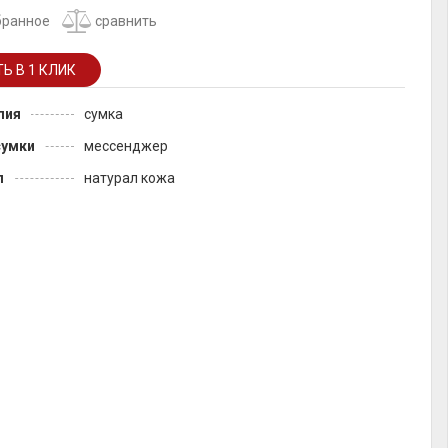
бранное
сравнить
лия
сумка
сумки
мессенджер
л
натурал кожа