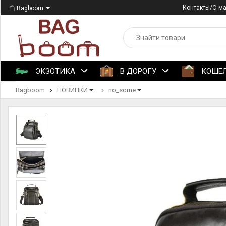
Контакты/О м
Bagboom
ЭКЗОТИКА
В ДОРОГУ
КОШЕ
Bagboom
НОВИНКИ
no_some