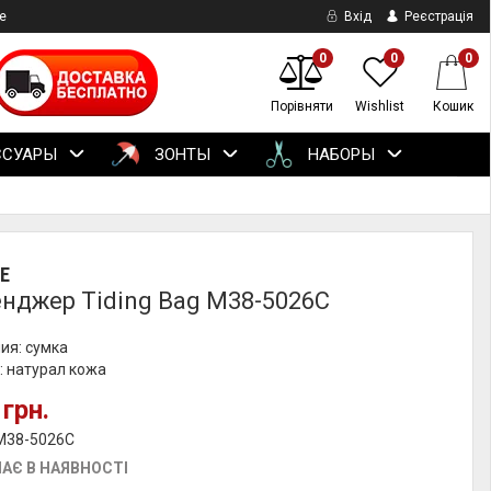
е
Вхід
Реєстрація
0
0
0
Порівняти
Wishlist
Кошик
ССУАРЫ
ЗОНТЫ
НАБОРЫ
E
нджер Tiding Bag M38-5026C
ия: сумка
: натурал кожа
 грн.
 M38-5026C
АЄ В НАЯВНОСТІ