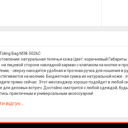
iding Bag M38-5026C
товления: натуральная телячья кожа Цвет: коричневый Габариты: тол
- на лицевой стороне накладной карман с клапаном на кнопке и про
нии, - сверху находится удобная и прочная ручка для ношения в ру
астёгивается на молнию. Бюджетная сумка из натуральной кожи - 
идите прямо сейчас. Этот мессенджер хорошо подойдет в любой сит
е для деловых встреч. Достойно смотрится с любой одеждой, буд
тись практичным и универсальным аксессуаром!
и відгук...