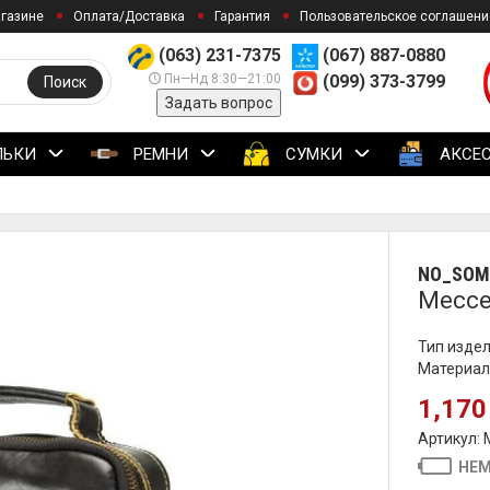
агазине
Оплата/Доставка
Гарантия
Пользовательское соглашени
(063) 231-7375
(067) 887-0880
Пн—Нд 8:30—21:00
(099) 373-3799
Поиск
Задать вопрос
ЛЬКИ
РЕМНИ
СУМКИ
АКСЕ
NO_SOM
Мессе
Тип издел
Материал
1,170
Артикул:
НЕМ