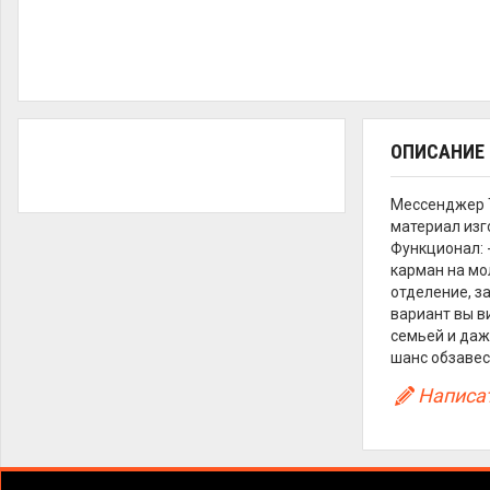
ОПИСАНИЕ
Мессенджер T
материал изго
Функционал: 
карман на мол
отделение, з
вариант вы в
семьей и даж
шанс обзавес
Написат