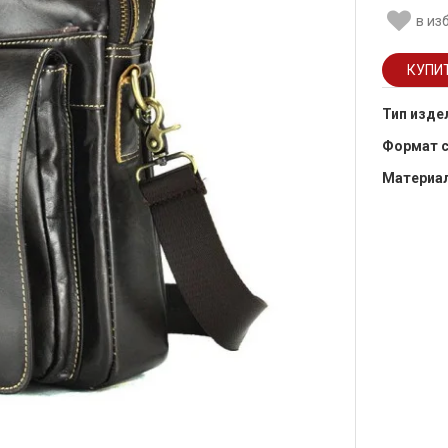
в из
Тип изде
Формат 
Материа