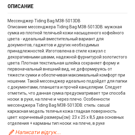
ОПИСАНИЕ
Мессенджер Tiding Bag M38-5013DB
Описание мессенджера Tiding Bag M38-5013DB: мужская
сумка из плотной телячьей кожи насыщенного кофейного
цвета - идеальный вместительный вариант для
документов, гаджетов и других необходимых
принадлежностей. Изготовлена в стиле кэжуэл с
декоративными швами, надежной фурнитурой золотистого
цвета. Плотная текстильная шлейка сохраняет форму и
первоначальный внешний вид, не деформируясь от
тяжести сумки и обеспечивая максимальный комфорт при
ношении. Такой мессенджер идеально подойдет для папки
с документами, планшета и прочей канцелярии. Следует
отметить, что данная сумка предусматривает три способа
носки: в руке, на плече и через плечо. Особенности
мессенджера Tiding Bag M38-5013DB: стиль: casual
каркасная модель телячья кожа гладкая поверхность
цвет: коричневый размеры(см): 23 х 25 х 8,5 два основных
отделения + карманы тип носки: на плече, в руке
Написати відгук...