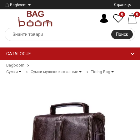
Страницы
Bagboom
0
0
Поиск
CATALOGUE
Bagboom
Сумки
Сумки мужские кожаные
Tiding Bag