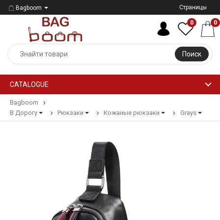
Страницы
Bagboom
0
0
Поиск
CATALOGUE
Bagboom
В Дорогу
Рюкзаки
Кожаные рюкзаки
Grays