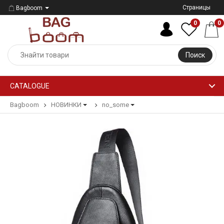
Страницы
Bagboom
0
0
Поиск
CATALOGUE
Bagboom
НОВИНКИ
no_some