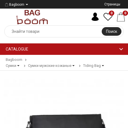
Страницы
Bagboom
0
0
Поиск
CATALOGUE
Bagboom
Сумки
Сумки мужские кожаные
Tiding Bag