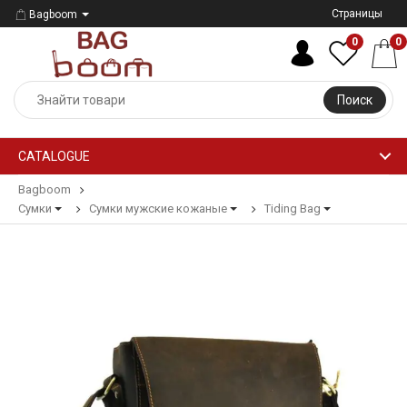
Страницы
Bagboom
0
0
Поиск
CATALOGUE
Bagboom
Сумки
Сумки мужские кожаные
Tiding Bag