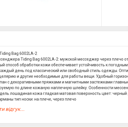
iding Bag 6002LA-2
сенджера Tiding Bag 6002LA-2: мужской месседжер через плечо от
й способ обработки кожи обеспечивает устойчивость к погодным 
каждый день под классический или свободный стиль одежды. Оп
целярию и другие необходимые для работы вещи. Удобный горизо
апан с декоративными пряжками и магнитными застежками главны
руемую по длине кожаную наплечную шлейку. Особенности мессендже
дель лошадиная кожа гладкая матовая поверхность цвет: черный р
рманы тип носки: на плече, через плечо
и відгук...