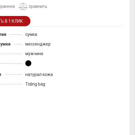
бранное
сравнить
лия
сумка
сумки
мессенджер
мужчине
л
натурал кожа
Tiding bag