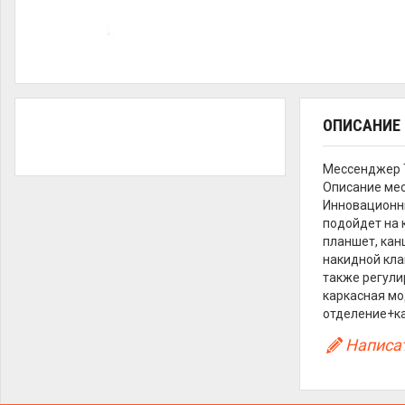
ОПИСАНИЕ
Мессенджер T
Описание мес
Инновационны
подойдет на 
планшет, кан
накидной кл
также регули
каркасная мо
отделение+ка
Написат