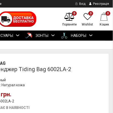
е
Вхід
Реєстрація
0
0
0
Порівняти
Wishlist
Кошик
ССУАРЫ
ЗОНТЫ
НАБОРЫ
BAG
нджер Tiding Bag 6002LA-2
рный
: Натурал кожа
 грн.
6002LA-2
АЄ В НАЯВНОСТІ