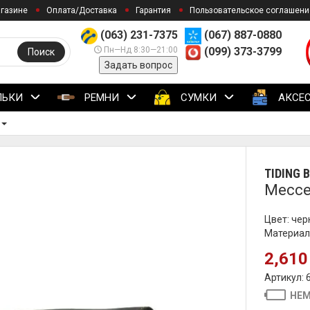
агазине
Оплата/Доставка
Гарантия
Пользовательское соглашени
(063) 231-7375
(067) 887-0880
Пн—Нд 8:30—21:00
(099) 373-3799
Поиск
Задать вопрос
ЛЬКИ
РЕМНИ
СУМКИ
АКСЕ
TIDING 
Мессе
Цвет: че
Материал
2,610
Артикул: 
НЕМ