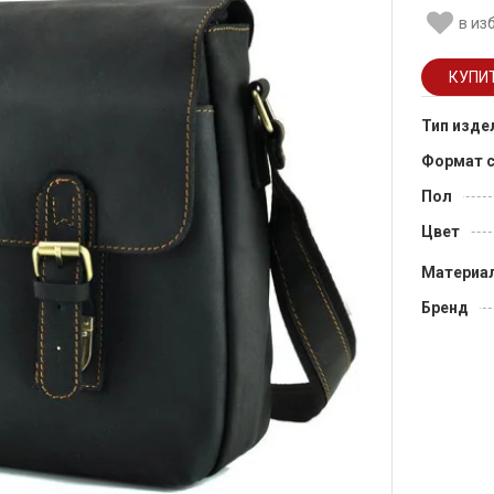
в из
Тип изде
Формат 
Пол
Цвет
Материа
Бренд