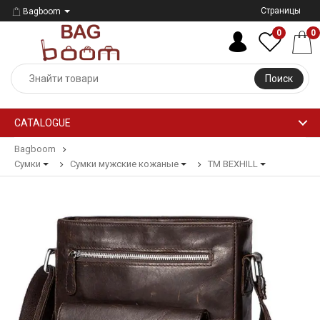
Страницы
Bagboom
0
0
Поиск
CATALOGUE
Bagboom
Сумки
Сумки мужские кожаные
ТМ BEXHILL