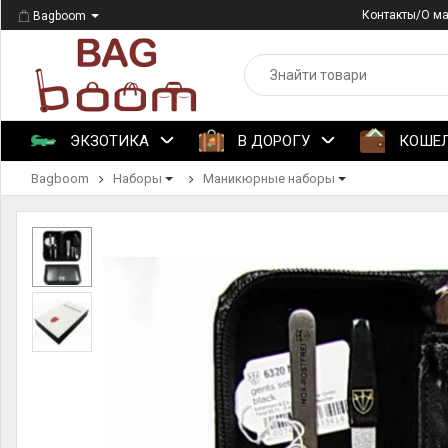
Контакты/О м
Bagboom
ЭКЗОТИКА
В ДОРОГУ
КОШЕ
Bagboom
Наборы
Маникюрные наборы