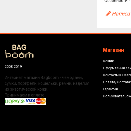
Особености -
Написат
Магазин
Кошик
2008-2019
Оформлення за
Контакты/О маг
Интернет магазин Bagboom - чемоданы,
Оплата/Доставк
сумки, портфели, кошельки, ремни, изделия
из экзотической кожи.
Гарантия
Принимаем к оплате:
Пользовательск