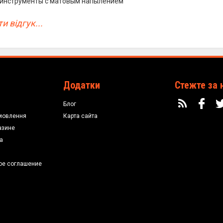
 инструменты с матовым напылением
и відгук...
Додатки
Стежте за 
Блог
мовлення
Карта сайта
азине
а
ое соглашение