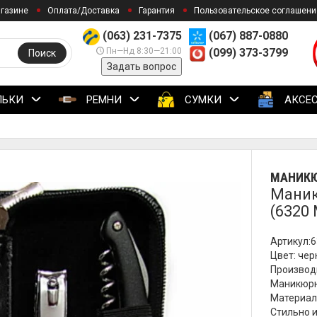
агазине
Оплата/Доставка
Гарантия
Пользовательское соглашени
(063) 231-7375
(067) 887-0880
Пн—Нд 8:30—21:00
(099) 373-3799
Поиск
Задать вопрос
ЛЬКИ
РЕМНИ
СУМКИ
АКСЕ
МАНИКЮ
Маник
(6320 
Артикул:6
Цвет: че
Производи
Маникюрн
Материал 
Стильно и