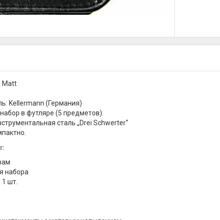
 Matt
ь: Kellermann (Германия)
абор в футляре (5 предметов).
нструментальная сталь „Drei Schwerter“
мпактно.
т:
зам
я набора
 1 шт.
.