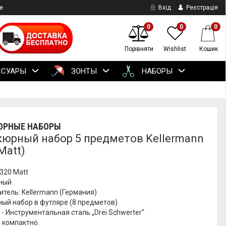
е
Вхід
Реєстрація
0
0
0
Порівняти
Wishlist
Кошик
ССУАРЫ
ЗОНТЫ
НАБОРЫ
РНЫЕ НАБОРЫ
юрный набор 5 предметов Kellermann
Matt)
320 Matt​
рный
тель: Kellermann (Германия)
ый набор в футляре (8 предметов).
- Инструментальная сталь „Drei Schwerter“​
 компактно.