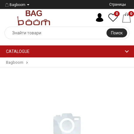
Страницы
Bagboom
0
0
Поиск
CATALOGUE
Bagboom