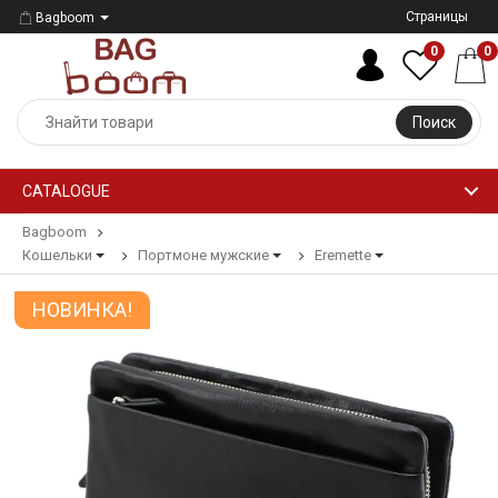
Страницы
Bagboom
0
0
Поиск
CATALOGUE
Bagboom
Кошельки
Портмоне мужские
Eremette
НОВИНКА!