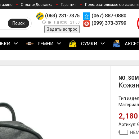
агазине
Оплата/Доставка
Гарантия
Пользовательское соглашени
(063) 231-7375
(067) 887-0880
Пн—Нд 8:30—21:00
(099) 373-3799
Поиск
Задать вопрос
ЛЬКИ
РЕМНИ
СУМКИ
АКСЕ
NO_SOM
Кожан
Тип издел
Материал
2,180
Артикул:
НЕМ