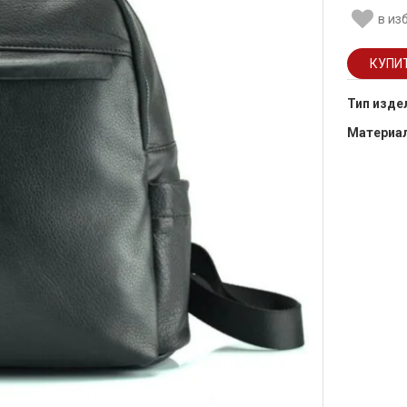
в из
Тип изде
Материа