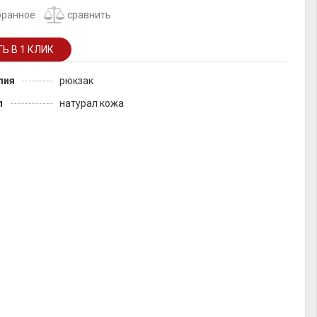
бранное
сравнить
лия
рюкзак
л
натурал кожа