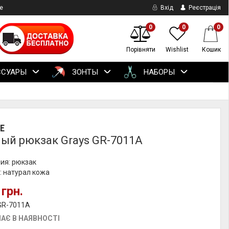
е
Вхід
Реєстрація
0
0
0
Порівняти
Wishlist
Кошик
ССУАРЫ
ЗОНТЫ
НАБОРЫ
E
ый рюкзак Grays GR-7011A
ия: рюкзак
: натурал кожа
 грн.
 GR-7011A
АЄ В НАЯВНОСТІ