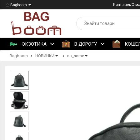
Контакты/О м
Bagboom
ЭКЗОТИКА
В ДОРОГУ
КОШЕ
Bagboom
НОВИНКИ
no_some