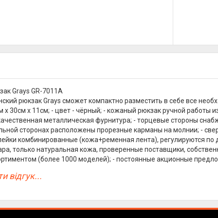
зак Grays GR-7011A
ский рюкзак Grays сможет компактно разместить в себе все необх
 х 30см х 11см; - цвет - чёрный; - кожаный рюкзак ручной работы 
 качественная металлическая фурнитура; - торцевые стороны снаб
льной сторонах расположены прорезные карманы на молнии; - све
шлейки комбинированные (кожа+ременная лента), регулируются по 
ара, только натуральная кожа, проверенные поставщики, собственн
ртиментом (более 1000 моделей); - постоянные акционные предло
и відгук...