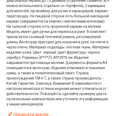
диагональю экрана до 13 дюймов (отделение съемное, его
можно использовать отдельно от портфеля), 2 кармашка
для мелочей, органайзер для ручек и карандашей, карман-
перегородку. На лицевой стороне есть большой накладной
карман (закрывается на клапан с магнитными кнопками).
На тыльной стороне есть прорезной карман на молнии.
Модель имеет две ручки для переноса в руке. В комплект
прилагается съемный плечевой ремень регулируемой
длины. Аксессуар пригоден для ношения в руке, на плече и
через плечо. Материал подклады: плотная ткань. Материал
изделия: кожа. Цвет: черный. Цвет фурнитуры: черное
серебро. Размеры (X*Y*Z): 40*29*6 см. Изделие
закрывается при помощи молнии. Документы формата А4
помещаются в аксессуар. Изделие упаковано в тканевую
сумку, а также в полиэтиленовый пакет. Страна
происхождения ТМ H.T, а также страна-производитель -
Китай. Гарантия: 3 месяца. Внимание! В зависимости от
настроек монитора оттенок изделия может отличаться от
действительности. Пожалуйста, сделайте проверку цвета
на нескольких компьютерах или уточните эту информацию
у наших менеджеров.
Написати відгук...