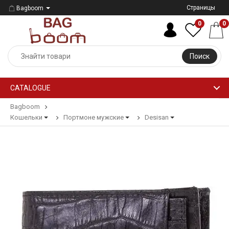
Страницы
Bagboom
0
0
Поиск
CATALOGUE
Bagboom
Кошельки
Портмоне мужские
Desisan