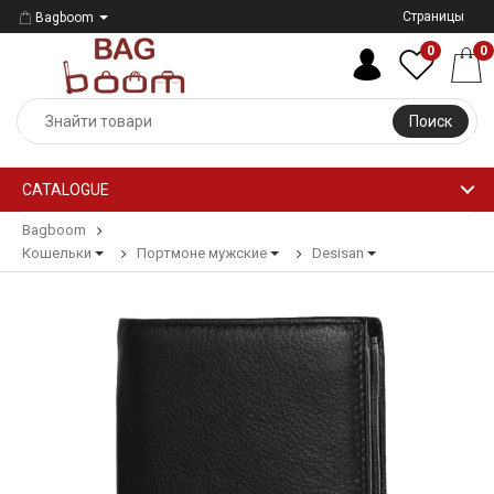
Страницы
Bagboom
0
0
Поиск
CATALOGUE
Bagboom
Кошельки
Портмоне мужские
Desisan