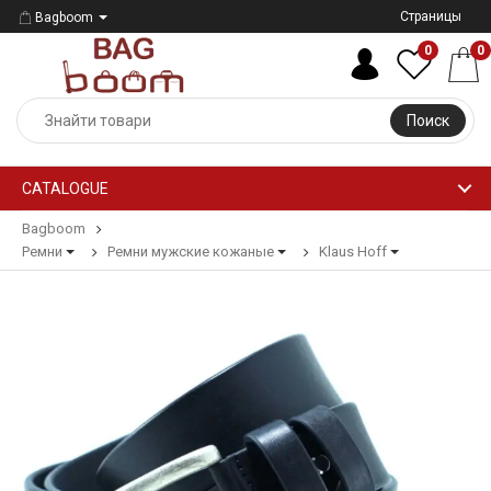
Страницы
Bagboom
0
0
Поиск
CATALOGUE
Bagboom
Ремни
Ремни мужские кожаные
Klaus Hoff