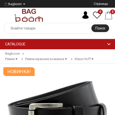
Страницы
Bagboom
0
0
Поиск
CATALOGUE
Bagboom
Ремни
Ремни мужские кожаные
Klaus Hoff
НОВИНКА!