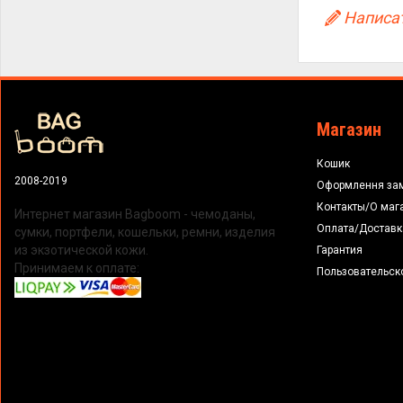
Написат
Магазин
Кошик
2008-2019
Оформлення за
Контакты/О маг
Интернет магазин Bagboom - чемоданы,
Оплата/Доставк
сумки, портфели, кошельки, ремни, изделия
из экзотической кожи.
Гарантия
Принимаем к оплате:
Пользовательск