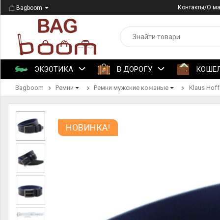
Контакты/О м
Bagboom
ЭКЗОТИКА
В ДОРОГУ
КОШЕ
Bagboom
Ремни
Ремни мужские кожаные
Klaus Hoff
НОВИНКА!