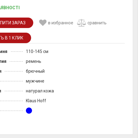
АЯВНОСТІ
ПИТИ ЗАРАЗ
в избранное
сравнить
мня
110-145 см
лия
ремень
я
брючный
мужчине
л
натурал кожа
Klaus Hoff