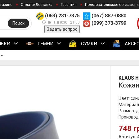
агазине
Оплата/Доставка
Гарантия
Пользовательское соглашени
(063) 231-7375
(067) 887-0880
Пн—Нд 8:30—21:00
(099) 373-3799
Поиск
Задать вопрос
ЛЬКИ
РЕМНИ
СУМКИ
АКСЕ
KLAUS H
Кожан
Цвет: син
Материал
Размер: д
Производс
748 г
Артикул: 