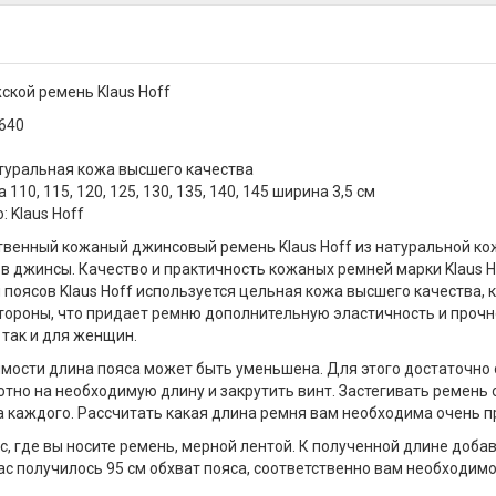
кой ремень Klaus Hoff
-640
туральная кожа высшего качества
 110, 115, 120, 125, 130, 135, 140, 145 ширина 3,5 см
 Klaus Hoff
венный кожаный джинсовый ремень Klaus Hoff из натуральной ко
и в джинсы. Качество и практичность кожаных ремней марки Klaus H
 поясов Klaus Hoff используется цельная кожа высшего качества, 
тороны, что придает ремню дополнительную эластичность и прочн
так и для женщин.
мости длина пояса может быть уменьшена. Для этого достаточно 
отно на необходимую длину и закрутить винт. Застегивать ремень 
а каждого. Рассчитать какая длина ремня вам необходима очень п
с, где вы носите ремень, мерной лентой. К полученной длине доба
ас получилось 95 см обхват пояса, соответственно вам необходимо