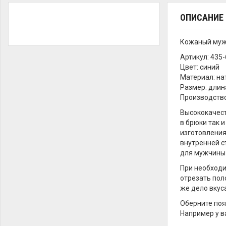
ОПИСАНИЕ
Кожаный мужс
Артикул: 435
Цвет: синий
Материал: на
Размер: длина
Производство:
Высококачест
в брюки так 
изготовления
внутренней с
для мужчины 
При необходи
отрезать пол
же дело вкус
Оберните поя
Например у в