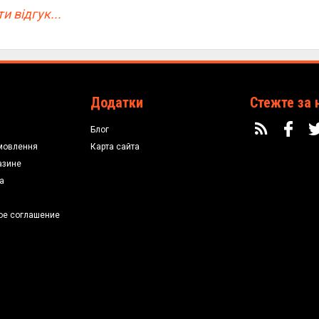
и відгук...
Додатки
Стежте за 
Блог
мовлення
Карта сайта
азине
а
ое соглашение