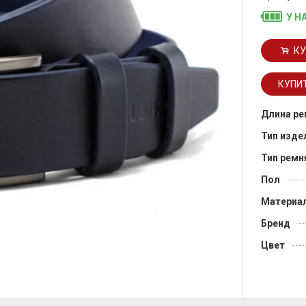
У Н
КУ
Длина ре
Тип изде
Тип ремн
Пол
Материа
Бренд
Цвет