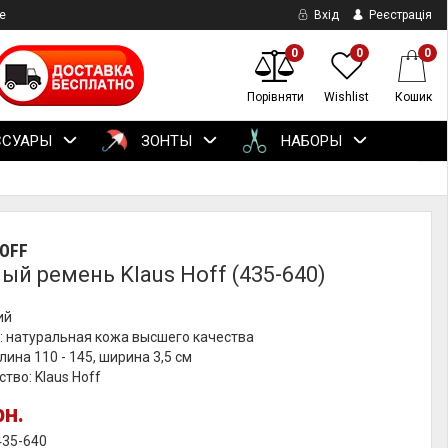
е
Вхід
Реєстрація
0
0
0
Порівняти
Wishlist
Кошик
ССУАРЫ
ЗОНТЫ
НАБОРЫ
OFF
ый ремень Klaus Hoff (435-640)
ий
: натуральная кожа высшего качества
лина 110 - 145, ширина 3,5 см
тво: Klaus Hoff
рн.
435-640