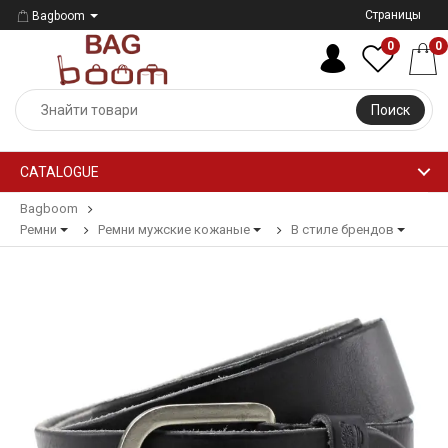
Страницы
Bagboom
0
0
Поиск
CATALOGUE
Bagboom
Ремни
Ремни мужские кожаные
В стиле брендов