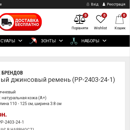
е
Вхід
Реєстрація
0
0
0
Порівняти
Wishlist
Кошик
ССУАРЫ
ЗОНТЫ
НАБОРЫ
Е БРЕНДОВ
ый джинсовый ремень (PP-2403-24-1)
ричневый
 натуральная кожа (А+)
лина 110 - 125 см, ширина 3.8 см
рн.
PP-2403-24-1
АЄ В НАЯВНОСТІ