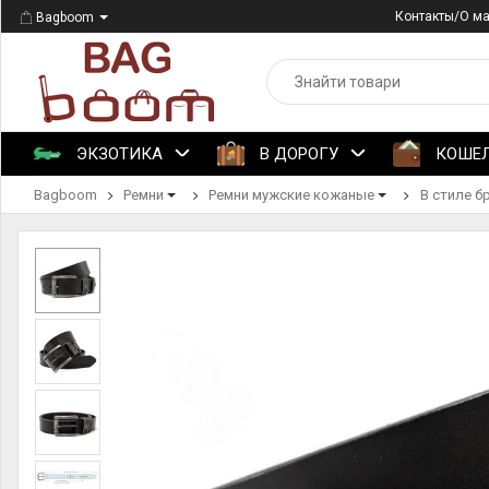
Контакты/О м
Bagboom
ЭКЗОТИКА
В ДОРОГУ
КОШЕ
Bagboom
Ремни
Ремни мужские кожаные
В стиле б