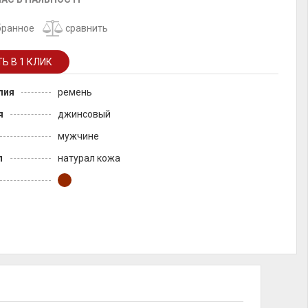
бранное
сравнить
лия
ремень
я
джинсовый
мужчине
л
натурал кожа