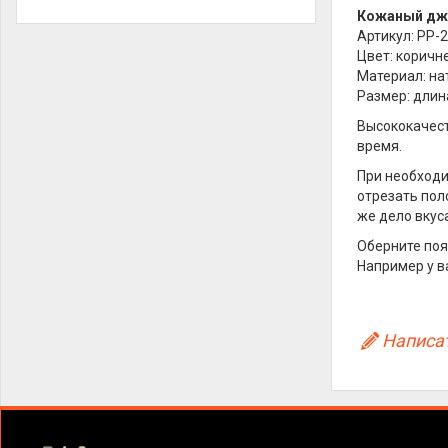
Кожаный дж
Артикул: PP-
Цвет: коричн
Материал: на
Размер: длина
Высококачес
время.
При необходи
отрезать пол
же дело вкус
Оберните поя
Например у в
Написат