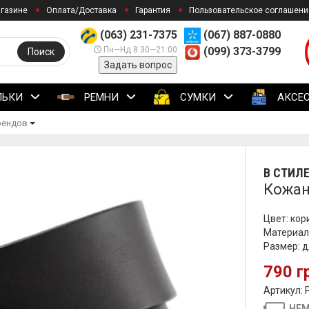
агазине
Оплата/Доставка
Гарантия
Пользовательское соглашени
(063) 231-7375
(067) 887-0880
Пн—Нд 8:30—21:00
(099) 373-3799
Поиск
Задать вопрос
ЛЬКИ
РЕМНИ
СУМКИ
АКСЕ
рендов
В СТИЛ
Кожан
Цвет: ко
Материал:
Размер: д
790 г
Артикул: 
НЕМ