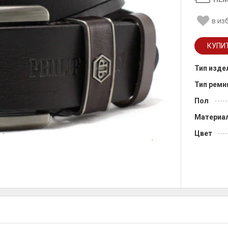
в из
Тип изде
Тип ремн
Пол
Материа
Цвет