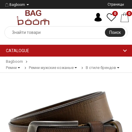
Страницы
Bagboom
0
0
Поиск
CATALOGUE
Bagboom
Ремни
Ремни мужские кожаные
В стиле брендов