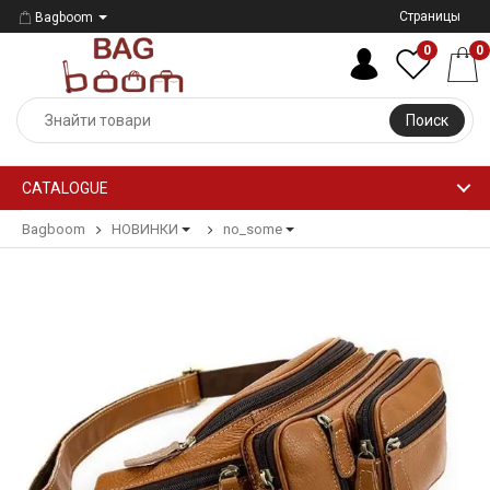
Страницы
Bagboom
0
0
Поиск
CATALOGUE
Bagboom
НОВИНКИ
no_some