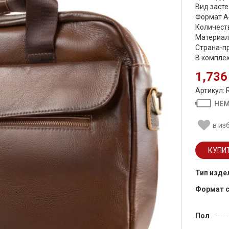
Вид засте
Формат А
Количеств
Материал
Страна-пр
В компле
1,736
Артикул:
НЕМ
в из
Тип изде
Формат 
Пол