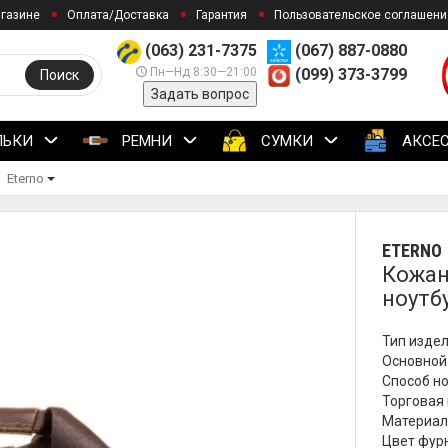
агазине
Оплата/Доставка
Гарантия
Пользовательское соглашени
(063) 231-7375
(067) 887-0880
Пн—Нд 8:30—21:00
(099) 373-3799
Поиск
Задать вопрос
ЛЬКИ
РЕМНИ
СУМКИ
АКСЕ
Eterno
ETERNO
Кожан
ноутб
Тип издел
Основной
Способ но
Торговая 
Материал
Цвет фурн