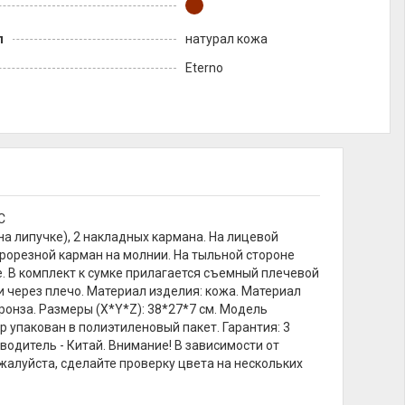
л
натурал кожа
Eterno
C
на липучке), 2 накладных кармана. На лицевой
рорезной карман на молнии. На тыльной стороне
е. В комплект к сумке прилагается съемный плечевой
и через плечо. Материал изделия: кожа. Материал
ронза. Размеры (X*Y*Z): 38*27*7 см. Модель
 упакован в полиэтиленовый пакет. Гарантия: 3
одитель - Китай. Внимание! В зависимости от
жалуйста, сделайте проверку цвета на нескольких