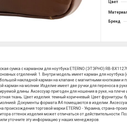
Цвет
Материа
Бренд
кая сумка с карманом для ноутбука ETERNO (ЭТЭРНО) RB-BX1127
сновных отделений: 1. Внутри модель имеет карман для ноутбука (
 большой накладной карман на клапане с магнитными кнопками и п
ой карман на молнии. Изделие имеет две ручки для переноса в рук
ируемой длины. Аксессуар пригоден для ношения в руке, на плече 
отная ткань. Цвет изделия: темный коричневый. Цвет фурнитуры: б
молнией. Документы формата А4 помещаются в изделии. Аксессуар
на происхождения торговой марки ETERNO - Украина, страна-произв
итора оттенок изделия может отличаться от действительности. По
или уточните эту информацию у наших менеджеров.