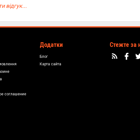
и відгук...
Додатки
Стежте за 
Блог
мовлення
Карта сайта
азине
а
ое соглашение