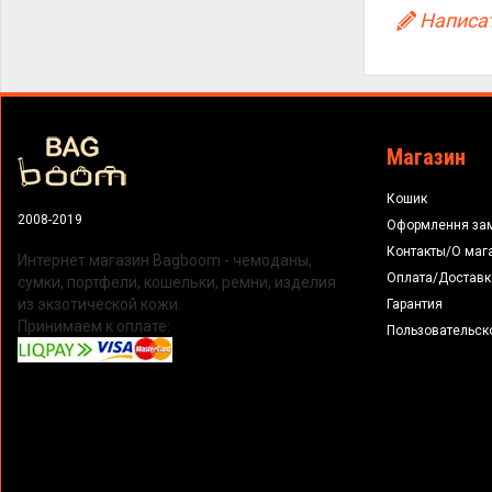
Написат
Магазин
Кошик
2008-2019
Оформлення за
Контакты/О маг
Интернет магазин Bagboom - чемоданы,
Оплата/Доставк
сумки, портфели, кошельки, ремни, изделия
из экзотической кожи.
Гарантия
Принимаем к оплате:
Пользовательск