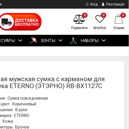
е
Вхід
Реєстрація
0
0
0
Порівняти
Wishlist
Кошик
ССУАРЫ
ЗОНТЫ
НАБОРЫ
ая мужская сумка с карманом для
ука ETERNO (ЭТЭРНО) RB-BX1127C
ия : Сумка повседневная
 цвет : Коричневый
шения : В руке
марка : ETERNO
 : Кожа
итуры : Бронза