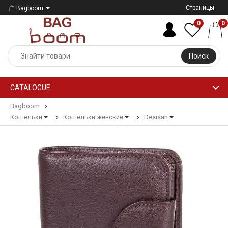
Страницы
Bagboom
0
0
Поиск
CATALOGUE
Bagboom
Кошельки
Кошельки женские
Desisan