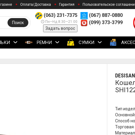
агазине
Оплата/Доставка
Гарантия
Пользовательское соглашени
(063) 231-7375
(067) 887-0880
Пн—Нд 8:30—21:00
(099) 373-3799
Поиск
Задать вопрос
ЛЬКИ
РЕМНИ
СУМКИ
АКСЕ
DESISAN
Кошел
SHI12
Тип издел
Основной
Способ но
Торговая 
Материал