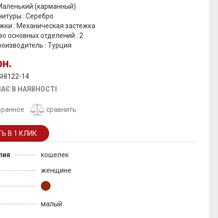
 Маленький (карманный)
итуры : Серебро
жки : Механическая застежка
о основных отделений : 2
роизводитель : Турция
рн.
SHI122-14
АЄ В НАЯВНОСТІ
бранное
сравнить
лия
кошелек
женщине
малый