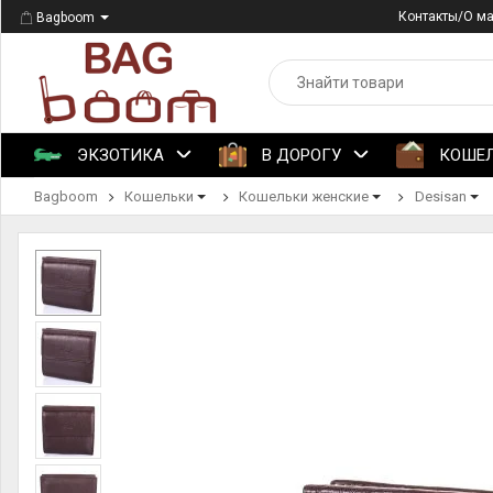
Контакты/О м
Bagboom
ЭКЗОТИКА
В ДОРОГУ
КОШЕ
Bagboom
Кошельки
Кошельки женские
Desisan