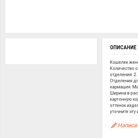
ОПИСАНИЕ
Кошелек женс
Количество о
отделения: 2
Отделения дл
кармашек. Ма
Ширина в рас
картонную ко
оттенок изде
уточните эту
Написат