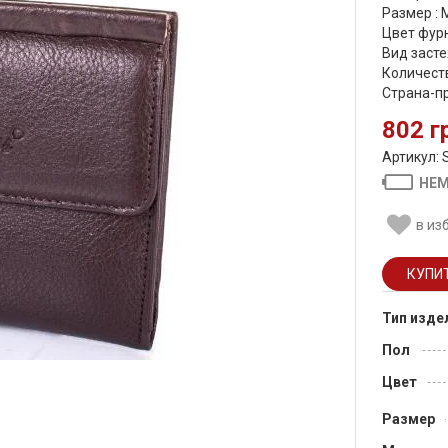
Размер :
Цвет фурн
Вид засте
Количеств
Страна-п
802 г
Артикул: 
НЕМ
в из
Тип изде
Пол
Цвет
Размер