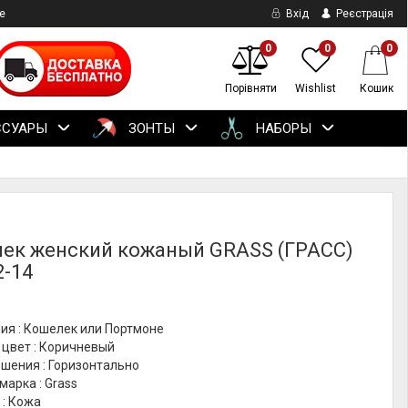
е
Вхід
Реєстрація
0
0
0
Порівняти
Wishlist
Кошик
ССУАРЫ
ЗОНТЫ
НАБОРЫ
ек женский кожаный GRASS (ГРАСС)
2-14
ия : Кошелек или Портмоне
 цвет : Коричневый
шения : Горизонтально
марка : Grass
 : Кожа