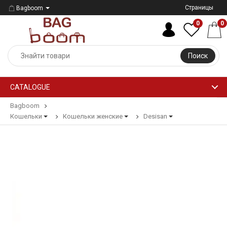
Страницы
Bagboom
0
0
Поиск
CATALOGUE
Bagboom
Кошельки
Кошельки женские
Desisan