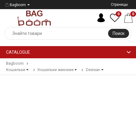
Страницы
Bagboom
0
0
Поиск
CATALOGUE
Bagboom
Кошельки
Кошельки женские
Desisan