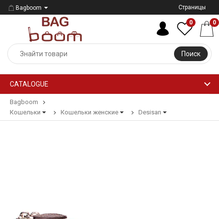
Страницы
Bagboom
0
0
Поиск
CATALOGUE
Bagboom
Кошельки
Кошельки женские
Desisan