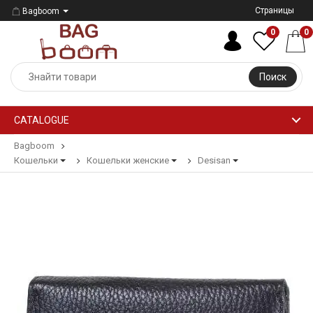
Страницы
Bagboom
0
0
Поиск
CATALOGUE
Bagboom
Кошельки
Кошельки женские
Desisan