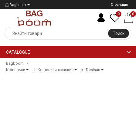
Страницы
Bagboom
0
0
Поиск
CATALOGUE
Bagboom
Кошельки
Кошельки женские
Desisan