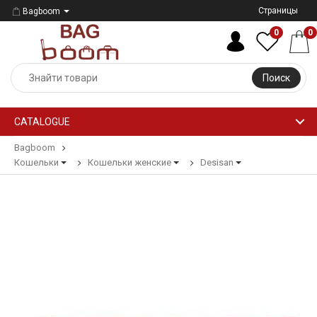
Страницы
Bagboom
0
0
Поиск
CATALOGUE
Bagboom
Кошельки
Кошельки женские
Desisan