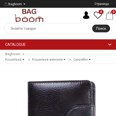
Страницы
Bagboom
0
0
Поиск
CATALOGUE
Bagboom
Кошельки
Кошельки женские
Canpellini