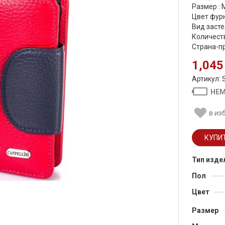
Размер :
Цвет фурн
Вид засте
Количеств
Страна-п
1,045
Артикул: 
НЕМ
в из
Тип изде
Пол
Цвет
Размер