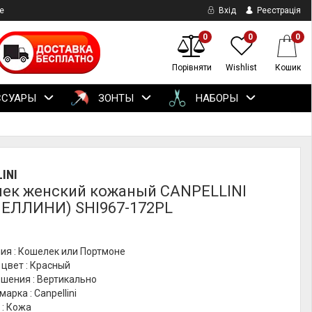
е
Вхід
Реєстрація
0
0
0
Порівняти
Wishlist
Кошик
ССУАРЫ
ЗОНТЫ
НАБОРЫ
INI
ек женский кожаный CANPELLINI
ЕЛЛИНИ) SHI967-172PL
ия : Кошелек или Портмоне
цвет : Красный
шения : Вертикально
арка : Canpellini
 : Кожа