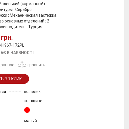
 Маленький (карманный)
итуры : Серебро
жки : Механическая застежка
о основных отделений : 2
роизводитель : Турция
 грн.
SHI967-172PL
АЄ В НАЯВНОСТІ
бранное
сравнить
лия
кошелек
женщине
малый