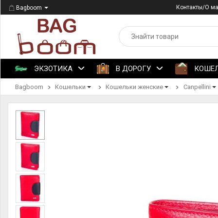
Контакты/О м
Bagboom
ЭКЗОТИКА
В ДОРОГУ
КОШЕ
Bagboom
Кошельки
Кошельки женские
Canpellini