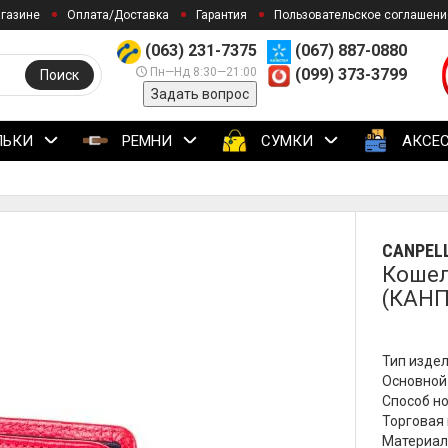
агазине
Оплата/Доставка
Гарантия
Пользовательское соглашени
(063) 231-7375
(067) 887-0880
Пн—Нд 8:30—21:00
(099) 373-3799
Поиск
Задать вопрос
ЛЬКИ
РЕМНИ
СУМКИ
АКСЕ
CANPELL
Кошел
(КАНП
Тип издел
Основной 
Способ но
Торговая м
Материал