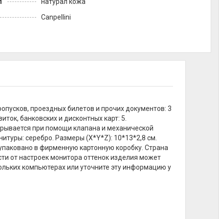
л
натурал кожа
Canpellini
ропусков, проездных билетов и прочих документов: 3
ток, банковских и дисконтных карт: 5.
крывается при помощи клапана и механической
итуры: серебро. Размеры (X*Y*Z): 10*13*2,8 см.
 упаковано в фирменную картонную коробку. Страна
ости от настроек монитора оттенок изделия может
кольких компьютерах или уточните эту информацию у