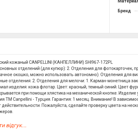
Материа
Бренд
ский кожаный CANPELLINI (КАНПЕЛЛИНИ) SHI967-172PL
сновных отделений (для купюр): 2. Отделения для фотокарточек, п
ачное окошко, можно использовать автономно). Отделения для визи
ые отделения: 2. Отделения для мелочи: 1. Карман-монетница за
иал изделия: кожа флотар. Цвет: красный, темный синий. Цвет фурн
крывается при помощи хлястика на механической кнопке. Изделие
я ТМ Canpellini - Турция. Гарантия: 1 месяц. Внимание! В зависим
т действительности. Пожалуйста, сделайте проверку цвета на нес
жеров.
и відгук...