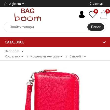
Страницы
Bagboom
0
0
Поиск
CATALOGUE
Bagboom
Кошельки
Кошельки женские
Canpellini